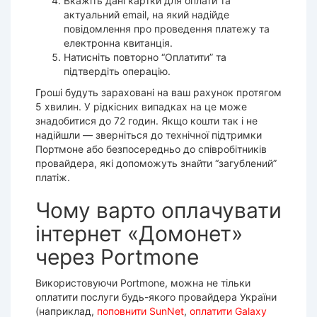
Вкажіть дані картки для оплати та
актуальний email, на який надійде
повідомлення про проведення платежу та
електронна квитанція.
Натисніть повторно “Оплатити” та
підтвердіть операцію.
Гроші будуть зараховані на ваш рахунок протягом
5 хвилин. У рідкісних випадках на це може
знадобитися до 72 годин. Якщо кошти так і не
надійшли — зверніться до технічної підтримки
Портмоне або безпосередньо до співробітників
провайдера, які допоможуть знайти “загублений”
платіж.
Чому варто оплачувати
інтернет «Домонет»
через Portmone
Використовуючи Portmone, можна не тільки
оплатити послуги будь-якого провайдера України
(наприклад,
поповнити SunNet
,
оплатити Galaxy