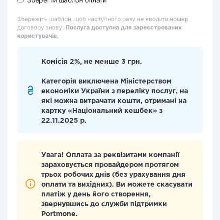
Збережіть шаблон, щоб наступного разу не вводити номер
договору знову.
Послуга доступна для зареєстрованих
користувачів.
Комісія 2%, не менше 3 грн.
Категорія виключена Міністерством
економіки України з переліку послуг, на
які можна витрачати кошти, отримані на
картку «Національний кешбек» з
22.11.2025 р.
Увага! Оплата за реквізитами компанії
зараховується провайдером протягом
трьох робочих днів (без урахування дня
оплати та вихідних). Ви можете скасувати
платіж у день його створення,
звернувшись до служби підтримки
Portmone.