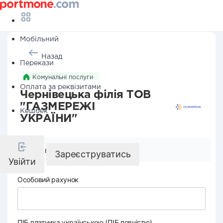
Мобільний
Назад
Перекази
Комунальні послуги
Оплата за реквізитами
Чернівецька філія ТОВ
"ГАЗМЕРЕЖІ
Кешбек
УКРАЇНИ"
Реквізити компанії
Зареєструватись
Увійти
Особовий рахунок
ПІБ платника українською (ПІБ повністю)