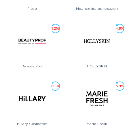
Pleso
Медтехніка ортосалон
1.2%
4.8%
Beauty Prof
HOLLYSKIN
8.5%
5.9%
Hillary Cosmetics
Marie Fresh