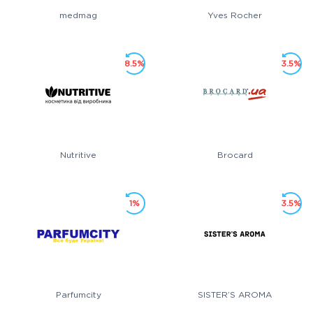
medmag
Yves Rocher
8.5%
3.5%
Nutritive
Brocard
1%
3.5%
Parfumcity
SISTER’S AROMA