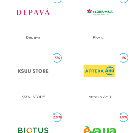
Depava
Florium
3%
1%
KSUU STORE
Аптека АНЦ
2.9%
1.9%