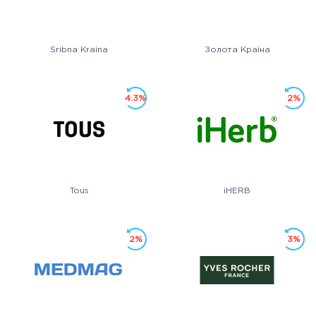
Sribna Kraina
Золота Країна
4.3%
2%
Tous
iHERB
2%
3%