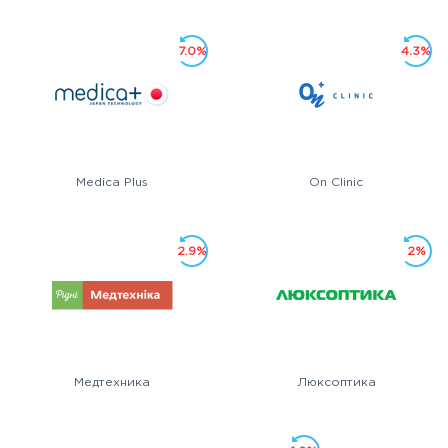
7.0%
4.3%
Medica Plus
On Clinic
2.9%
2%
Медтехника
Люксоптика