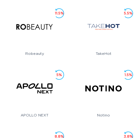
11.5%
5.5%
Robeauty
TakeHot
5%
1.5%
APOLLO NEXT
Notino
8.8%
3.8%