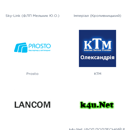
Sky-Link (ФЛП Мельник Ю.О.)
Імперіал (Кропивницький)
Prosto
KTM
k4u.Net (ФОП ПОДЛЕСЬКИЙ Р.