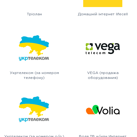
Тріолан
Домашній інтернет lifecell
Укртелеком (за номером
VEGA (продажа
телефону)
оборудования)
Укртелеком (за номером о/р.)
Воля ТВ и/или Интернет