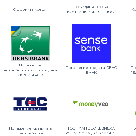
ТОВ "ФІНАНСОВА
Оформить кредит
Кр
КОМПАНІЯ "КРЕДІПЛЮС"
Погашение
Погашение кредита СЕНС
По
потребительского кредита
БАНК
КРЕ
УКРСИББАНК
Погашение кредита в
ТОВ "МАНІВЕО ШВИДКА
По
Таскомбанке
ФІНАНСОВА ДОПОМОГА"