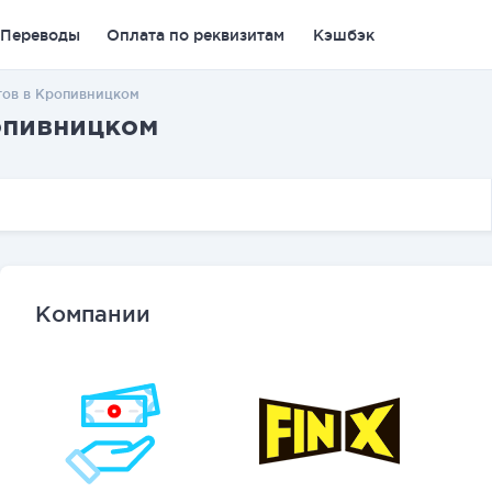
Переводы
Оплата по реквизитам
Кэшбэк
тов в Кропивницком
опивницком
Компании