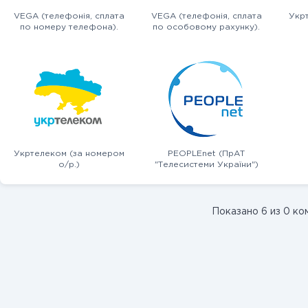
VEGA (телефонія, сплата
VEGA (телефонія, сплата
Укр
по номеру телефона).
по особовому рахунку).
Укртелеком (за номером
PEOPLEnet (ПрАТ
о/р.)
"Телесистеми України")
Показано 6 из 0 ко