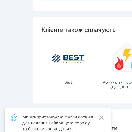
Клієнти також сплачують
Best
Комунальні посл
(ЦКС, КТЕ, 
Ми використовуємо файли cookies
для надання найкращого сервісу
Також сплачують послуги
та безпеки ваших даних.