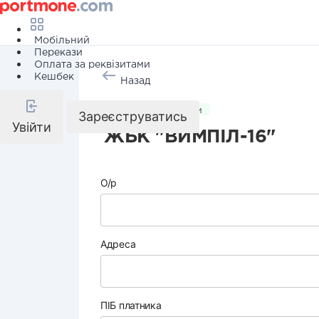
Мобільний
Перекази
Оплата за реквізитами
Кешбек
Назад
Комунальні послуги
Зареєструватись
Увійти
ЖБК "ВИМПІЛ-16"
О/р
Адреса
ПІБ платника