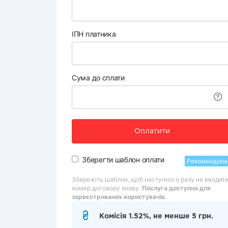
ІПН платника
Сума до сплати
Оплатити
Зберегти шаблон оплати
Рекомендуєм
Збережіть шаблон, щоб наступного разу не вводит
номер договору знову.
Послуга доступна для
зареєстрованих користувачів.
Комісія 1.52%, не менше 5 грн.