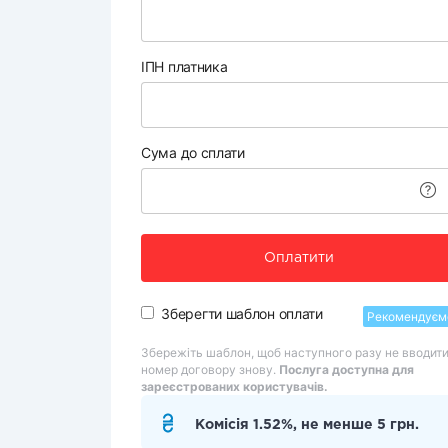
ІПН платника
Сума до сплати
Оплатити
Зберегти шаблон оплати
Рекомендуєм
Збережіть шаблон, щоб наступного разу не вводит
номер договору знову.
Послуга доступна для
зареєстрованих користувачів.
Комісія 1.52%, не менше 5 грн.