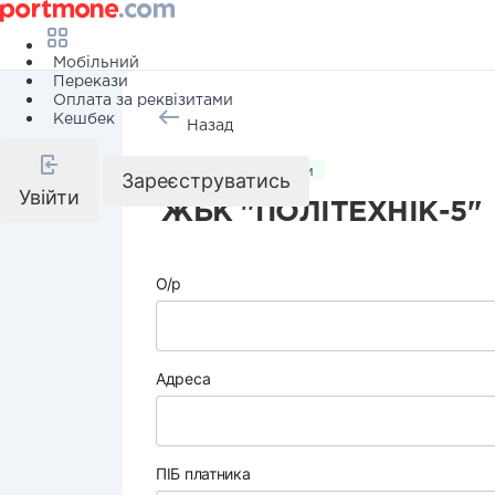
Мобільний
Перекази
Оплата за реквізитами
Кешбек
Назад
Комунальні послуги
Зареєструватись
Увійти
ЖБК "ПОЛІТЕХНІК-5"
О/р
Адреса
ПІБ платника