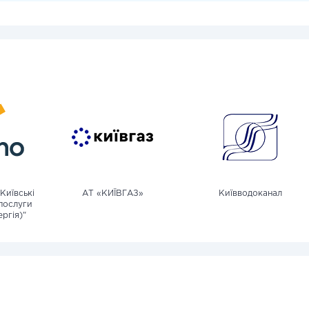
Київські
АТ «КИЇВГАЗ»
Київводоканал
послуги
ргія)"