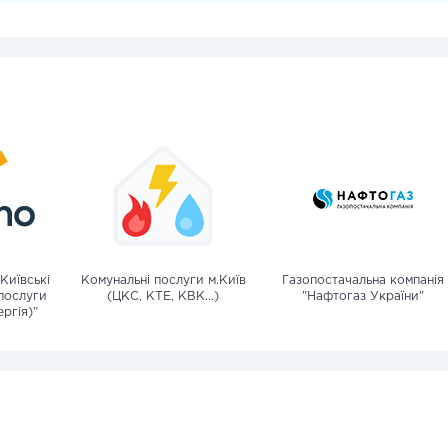
Київські
Комунальні послуги м.Київ
Газопостачальна компанія
послуги
(ЦКС, КТЕ, КВК...)
"Нафтогаз України"
ргія)"