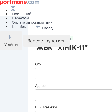
Мобільний
Перекази
Оплата за реквізитами
Кешбек
Назад
Комунальні послуги
Зареєструватись
Увійти
ЖБК "ХІМІК-11"
О/р
Адреса
ПІБ Платника