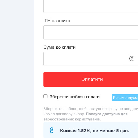
ІПН платника
Сума до сплати
Оплатити
Зберегти шаблон оплати
Рекомендуєм
Збережіть шаблон, щоб наступного разу не вводит
номер договору знову.
Послуга доступна для
зареєстрованих користувачів.
Комісія 1.52%, не менше 5 грн.