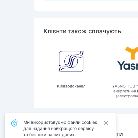
Клієнти також сплачують
Київводоканал
YASNO ТОВ "
енергетичні 
(електроене
Ми використовуємо файли cookies
для надання найкращого сервісу
Також сплачують послуги
та безпеки ваших даних.