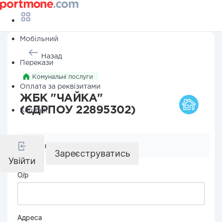
Мобільний
Назад
Перекази
Комунальні послуги
Оплата за реквізитами
ЖБК "ЧАЙКА"
(ЄДРПОУ 22895302)
Кешбек
Реквізити компанії
Зареєструватись
Увійти
О/р
Адреса