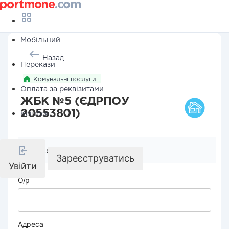
Мобільний
Назад
Перекази
Комунальні послуги
Оплата за реквізитами
ЖБК №5 (ЄДРПОУ
20553801)
Кешбек
Реквізити компанії
Зареєструватись
Увійти
О/р
Адреса