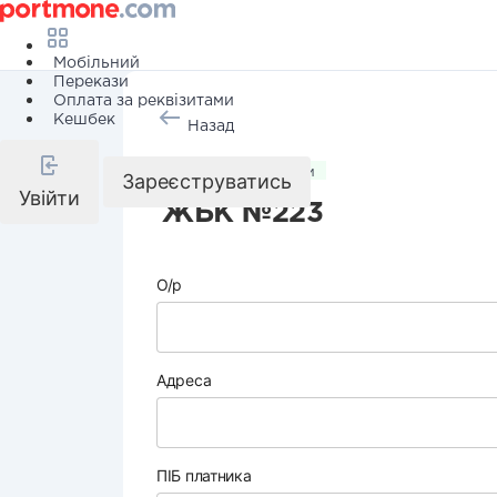
Мобільний
Перекази
Оплата за реквізитами
Кешбек
Назад
Комунальні послуги
Зареєструватись
Увійти
ЖБК №223
О/р
Адреса
ПІБ платника