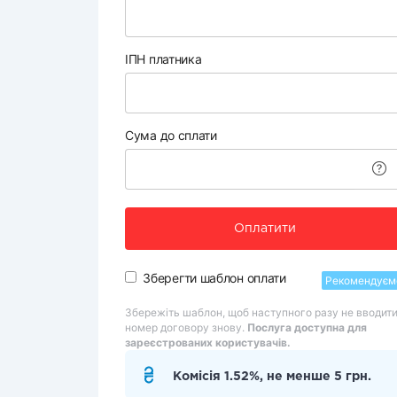
ІПН платника
Сума до сплати
Оплатити
Зберегти шаблон оплати
Рекомендуєм
Збережіть шаблон, щоб наступного разу не вводит
номер договору знову.
Послуга доступна для
зареєстрованих користувачів.
Комісія 1.52%, не менше 5 грн.