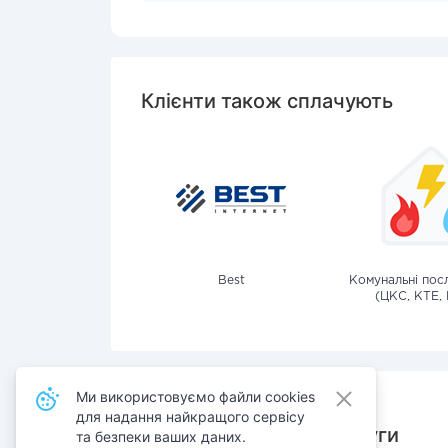
Клієнти також сплачують
Best
Комунальні посл
(ЦКС, КТЕ, 
Ми використовуємо файли cookies
для надання найкращого сервісу
Також сплачують послуги
та безпеки ваших даних.