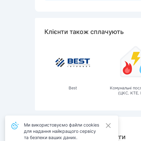
Клієнти також сплачують
Best
Комунальні посл
(ЦКС, КТЕ, 
Ми використовуємо файли cookies
для надання найкращого сервісу
Також сплачують послуги
та безпеки ваших даних.