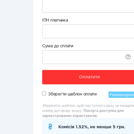
ІПН платника
Сума до сплати
Оплатити
Зберегти шаблон оплати
Рекомендуєм
Збережіть шаблон, щоб наступного разу не вводит
номер договору знову.
Послуга доступна для
зареєстрованих користувачів.
Комісія 1.52%, не менше 5 грн.