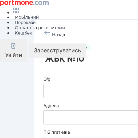
Мобільний
Перекази
Оплата за реквізитами
Кешбек
Назад
Комунальні послуги
Зареєструватись
Увійти
ЖБК №10
О/р
Адреса
ПІБ платника