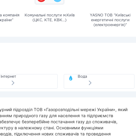
а компанія
Комунальні послуги м.Київ
YASNO ТОВ "Київські
країни"
(ЦКС, КТЕ, КВК...)
енергетичні послуги
(електроенергія)"
Інтернет
Вода
урний підрозділ ТОВ «Газорозподільні мережі України», який
анням природного газу для населення та підприємств
забезпечує безперебійне постачання газу до споживачів,
уктуру в належному стані. Основними функціями
водів, підключення нових споживачів та проведення