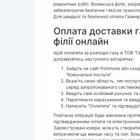
ремонтних робіт. Волинська філія, зокре
забезпечуючи безпечне і якісне трансп
Для швидкої та безпечної оплати Газмер
Оплата доставки г
філії онлайн
Щоб оплатити за розподіл газу в ТОВ “Г
дотримуйтесь наступного алгоритму:
Зайдіть на сайт Portmone або ско
“Комунальні послуги”.
Вкажіть свою область, тип послуги
серед запропонованого системою 
Введіть свій особовий рахунок та 
Перегляньте нарахування та введіт
Натисніть “Оплатити” та підтверді
Платіжна операція буде виконана протяг
підтвердженням оплати та електронною 
Зареєстровані юзери, можуть створити 
витрачаючи ще менше часу та сил. Біль