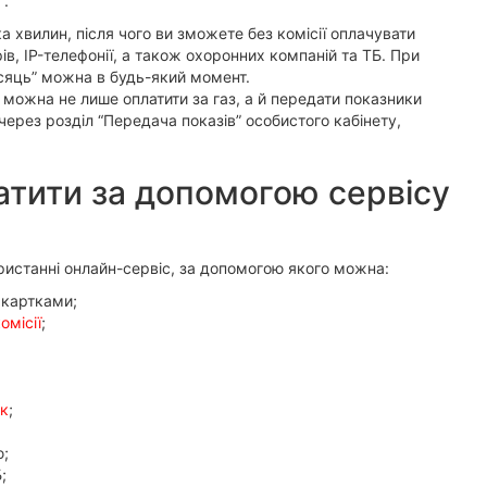
”.
а хвилин, після чого ви зможете без комісії оплачувати
в, IP-телефонії, а також охоронних компаній та ТБ. При
ісяць” можна в будь-який момент.
ожна не лише оплатити за газ, а й передати показники
через розділ “Передача показів” особистого кабінету,
тити за допомогою сервісу
истанні онлайн-сервіс, за допомогою якого можна:
 картками;
омісії
;
ьк
;
ю;
;