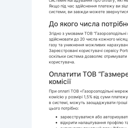
системні нагадування про оплату, які н
Якщо під час здійснення платежу ви зі
системи, ви завжди можете звернутися
До якого числа потрібн
Згідно з умовами ТОВ “Газорозподільні 
здійснювати до 20 числа кожного місяц
газу та уникнення можливих нарахувань
Зареєстровані користувачі сервісу Por
оскільки система дозволяє отримувати е
користувача.
Оплатити ТОВ “Газмереж
комісії
При оплаті ТОВ «Газорозподільні мережі
комісію у розмірі 1,5% від суми платеж
в системі, можуть заощаджувати гроші н
цього потрібно:
зареєструватися або авторизувати
відкрити налаштування профілю та