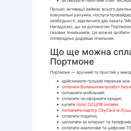
активувати пакетний план “Місяць
Процес активації займає всього декільк
комунальні рахунки, послуги провайдері
необхідності, відключити дію пакету “М
Нагадуємо, що за допомогою Портмоне м
газових лічильників. Це можна зробити 
попередньо додавши лічильник.
Що ще можна спла
Портмоне
Портмоне — зручний та простий у викор
здійснювати грошові переказі між
оплатити Волиньелектрозбут без к
поповнити мобільний;
сплатити чи оформити кредит;
купити
поліс ОСЦПВ онлайн
;
поповнити картку CityCard м.Луц
сплатити податки;
заплатити за інтернет та телефоні
оплатити аналогове та цифрове ТБ