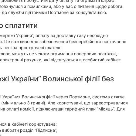
е дозволять пропустити дату оплату та отримати штраф.
штовхнулися з помилками, або у вас є питання щодо роботи
 до служби підтримки Портмоне за консультацією.
о сплатити
мережі України”, оплату за доставку газу необхідно
я. Це важливо для забезпечення безперебійного постачання
 пені за прострочені платежі.
tmone можуть не чекати отримання паперових платіжок,
лектронні рахунки, які підтягуються в особистий кабінет
і України” Волинської філії без
 України» Волинської філії через Портмоне, система стягує
у (мінімально 3 гривні). Але користувачі, що зареєструвалися
а оплаті комісії, підключивши тарифний план “Місяць”. Для
ся в кабінеті користувача;
 вибрати розділ “Підписка”;