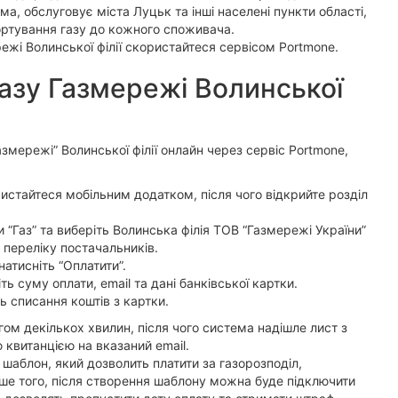
ма, обслуговує міста Луцьк та інші населені пункти області,
ортування газу до кожного споживача.
ежі Волинської філії скористайтеся сервісом Portmone.
азу Газмережі Волинської
азмережі” Волинської філії онлайн через сервіс Portmone,
ристайтеся мобільним додатком, після чого відкрийте розділ
 “Газ” та виберіть Волинська філія ТОВ “Газмережі України”
переліку постачальників.
натисніть “Оплатити”.
ь суму оплати, email та дані банківської картки.
ть списання коштів з картки.
ом декількох хвилин, після чого система надішле лист з
квитанцією на вказаний email.
шаблон, який дозволить платити за газорозподіл,
ше того, після створення шаблону можна буде підключити