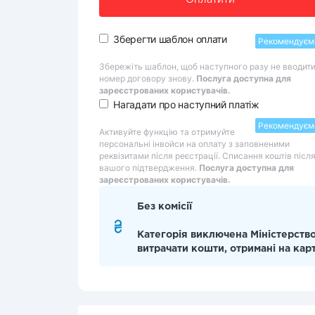
Оплатити
Зберегти шаблон оплати
Рекомендуєм
Збережіть шаблон, щоб наступного разу не вводит
номер договору знову.
Послуга доступна для
зареєстрованих користувачів.
Нагадати про наступний платіж
Рекомендуєм
Активуйте функцію та отримуйте
персональні інвойси на оплату з заповненими
реквізитами після реєстрації. Списання коштів післ
вашого підтвердження.
Послуга доступна для
зареєстрованих користувачів.
Без комісії
Категорія виключена Міністерство
витрачати кошти, отримані на кар