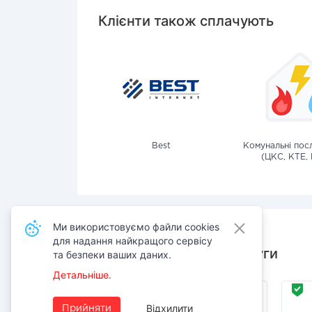
Клієнти також сплачують
Best
Комунальні посл
(ЦКС, КТЕ, 
Ми використовуємо файли cookies
для надання найкращого сервісу
Також сплачують послуги
та безпеки ваших даних.
Детальніше.
Інтернет
Відхилити
Прийняти