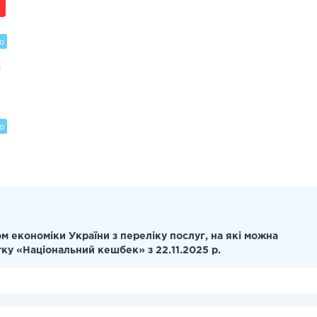
о
и
о
я
м економіки України з переліку послуг, на які можна
тку «Національний кешбек» з 22.11.2025 р.