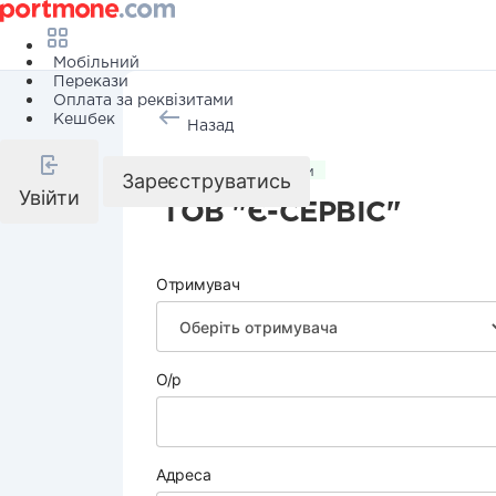
Мобільний
Перекази
Оплата за реквізитами
Кешбек
Назад
Комунальні послуги
Зареєструватись
Увійти
ТОВ "Є-СЕРВІС"
Отримувач
О/р
Адреса