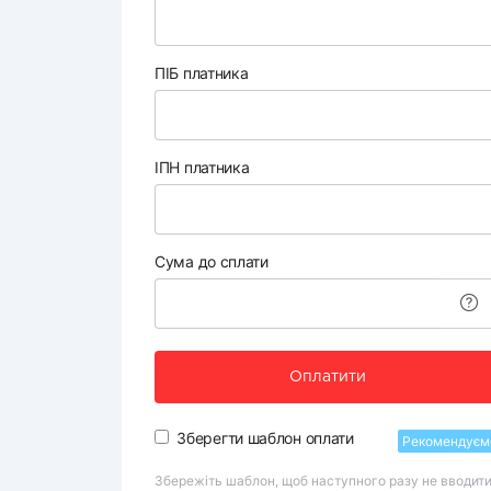
ПІБ платника
ІПН платника
Сума до сплати
Оплатити
Зберегти шаблон оплати
Рекомендуєм
Збережіть шаблон, щоб наступного разу не вводит