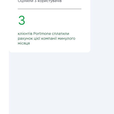
Оцінили 3 користувачів
3
клієнтів Portmone сплатили
рахунок цієї компанії минулого
місяця