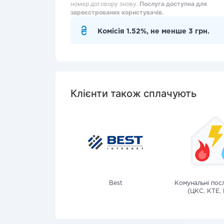
номер договору знову.
Послуга доступна для
зареєстрованих користувачів.
Комісія 1.52%, не менше 3 грн.
Клієнти також сплачують
Best
Комунальні посл
(ЦКС, КТЕ, 