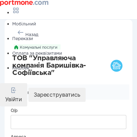
Мобільний
Назад
Перекази
Комунальні послуги
Оплата за реквізитами
ТОВ "Управляюча
компанія Баришівка-
Кешбек
Софіївська"
Реквізити компанії
Зареєструватись
Увійти
О/р
Адреса