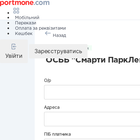
Мобільний
Перекази
Оплата за реквізитами
Кешбек
Назад
Комунальні послуги
Зареєструватись
Увійти
ОСББ "Смарти ПаркЛе
О/р
Адреса
ПІБ платника