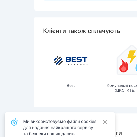
Клієнти також сплачують
Best
Комунальні посл
(ЦКС, КТЕ, 
Ми використовуємо файли cookies
для надання найкращого сервісу
Також сплачують послуги
та безпеки ваших даних.