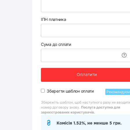
ІПН платника
Сума до сплати
Оплатити
Зберегти шаблон оплати
Рекомендуєм
Збережіть шаблон, щоб наступного разу не вводит
номер договору знову.
Послуга доступна для
зареєстрованих користувачів.
Комісія 1.52%, не менше 5 грн.