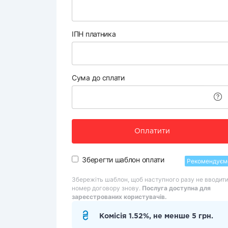
ІПН платника
Сума до сплати
Оплатити
Зберегти шаблон оплати
Рекомендуєм
Збережіть шаблон, щоб наступного разу не вводит
номер договору знову.
Послуга доступна для
зареєстрованих користувачів.
Комісія 1.52%, не менше 5 грн.