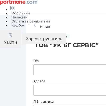
Мобільний
Перекази
Оплата за реквізитами
Кешбек
Назад
Комунальні послуги
Зареєструватись
Увійти
ТОВ "УК БГ СЕРВІС"
О/р
Адреса
ПІБ платника