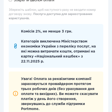
Збережіть шаблон, щоб наступного разу не вводити номер
договору знову.
Послуга доступна для зареєстрованих
користувачів.
Комісія 2%, не менше 3 грн.
Категорія виключена Міністерством
економіки України з переліку послуг, на
які можна витрачати кошти, отримані на
картку «Національний кешбек» з
22.11.2025 р.
Увага! Оплата за реквізитами компанії
зараховується провайдером протягом
трьох робочих днів (без урахування дня
оплати та вихідних). Ви можете скасувати
платіж у день його створення,
звернувшись до служби підтримки
Portmone.