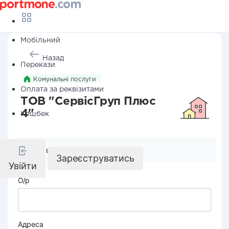
Мобільний
Назад
Перекази
Комунальні послуги
Оплата за реквізитами
ТОВ "СервісГруп Плюс
4"
Кешбек
Реквізити компанії
Зареєструватись
Увійти
О/р
Адреса