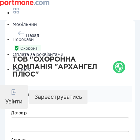
Мобільний
Назад
Перекази
Охорона
Оплата за реквізитами
ТОВ "ОХОРОННА
КОМПАНІЯ "АРХАНГЕЛ
Кешбек
ПЛЮС"
Реквізити компанії
Зареєструватись
Увійти
Договір
Адреса