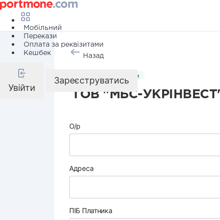
Мобільний
Перекази
Оплата за реквізитами
Кешбек
Назад
Комунальні послуги
Зареєструватись
Увійти
ТОВ "МБС-УКРІНВЕСТ
О/р
Адреса
ПІБ Платника