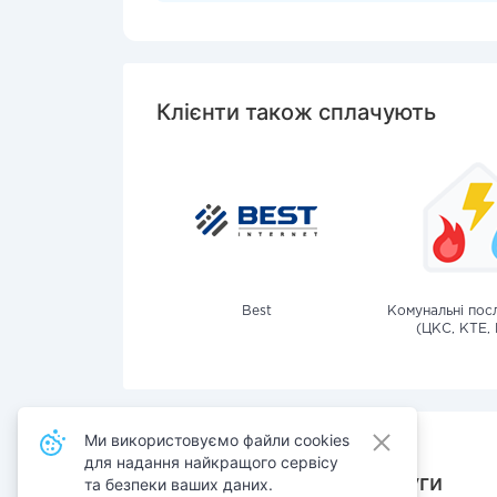
Клієнти також сплачують
Best
Комунальні посл
(ЦКС, КТЕ, 
Ми використовуємо файли cookies
для надання найкращого сервісу
Також сплачують послуги
та безпеки ваших даних.