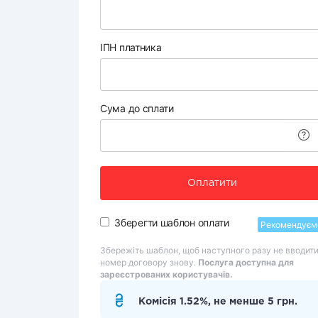
ІПН платника
Сума до сплати
Оплатити
Зберегти шаблон оплати
Рекомендуєм
Збережіть шаблон, щоб наступного разу не вводит
номер договору знову.
Послуга доступна для
зареєстрованих користувачів.
Комісія 1.52%, не менше 5 грн.