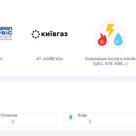
л
АТ «КИЇВГАЗ»
Комунальні послуги м.Київ
(ЦКС, КТЕ, КВК...)
Охорона
Вода