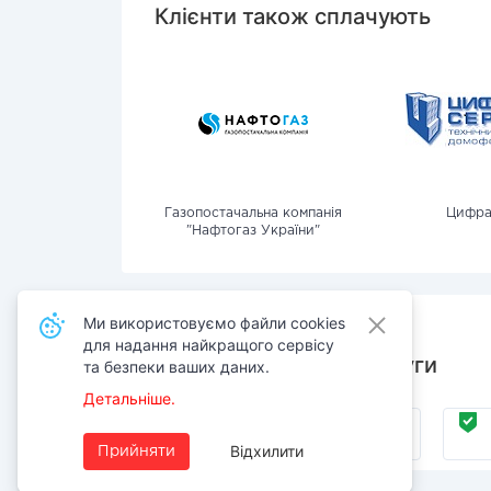
Клієнти також сплачують
Газопостачальна компанія
Цифра
"Нафтогаз України"
Ми використовуємо файли cookies
для надання найкращого сервісу
Також сплачують послуги
та безпеки ваших даних.
Детальніше.
Комунальні
послуги
Відхилити
Прийняти