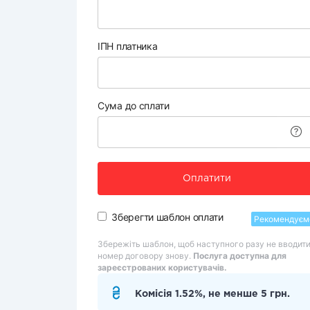
ІПН платника
Сума до сплати
Оплатити
Зберегти шаблон оплати
Рекомендуєм
Збережіть шаблон, щоб наступного разу не вводит
номер договору знову.
Послуга доступна для
зареєстрованих користувачів.
Комісія 1.52%, не менше 5 грн.