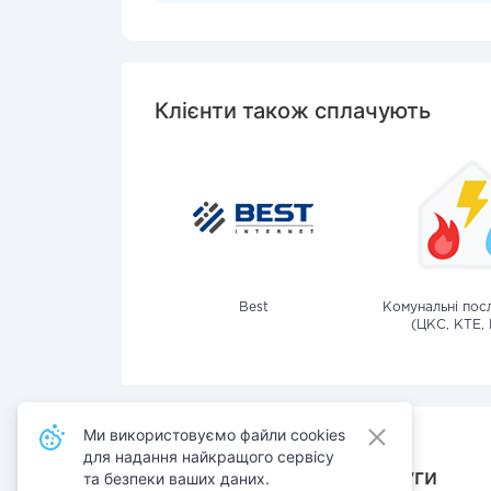
Клієнти також сплачують
Best
Комунальні посл
(ЦКС, КТЕ, 
Ми використовуємо файли cookies
для надання найкращого сервісу
Також сплачують послуги
та безпеки ваших даних.