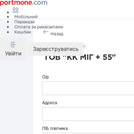
Мобільний
Перекази
Оплата за реквізитами
Кешбек
Назад
Комунальні послуги
Зареєструватись
Увійти
ТОВ "КК МІГ + 55"
О/р
Адреса
ПІБ платника