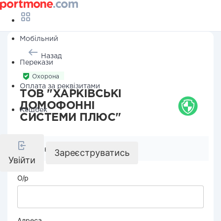
Мобільний
Назад
Перекази
Охорона
Оплата за реквізитами
ТОВ "ХАРКІВСЬКІ
ДОМОФОННІ
Кешбек
СИСТЕМИ ПЛЮС"
Реквізити компанії
Зареєструватись
Увійти
О/р
Адреса