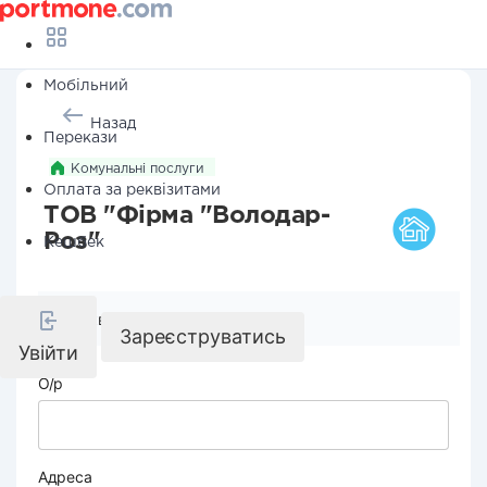
Мобільний
Назад
Перекази
Комунальні послуги
Оплата за реквізитами
ТОВ "Фірма "Володар-
Роз"
Кешбек
Реквізити компанії
Зареєструватись
Увійти
О/р
Адреса