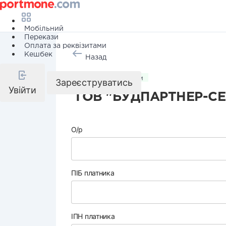
Мобільний
Перекази
Оплата за реквізитами
Кешбек
Назад
Комунальні послуги
Зареєструватись
Увійти
ТОВ "БУДПАРТНЕР-СЕ
О/р
ПІБ платника
ІПН платника