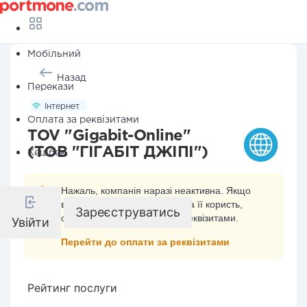
Мобільний
Назад
Перекази
Інтернет
Оплата за реквізитами
TOV "Gigabit-Online"
(ТОВ "ГІГАБІТ ДЖІПІ")
Кешбек
Нажаль, компанія наразі неактивна. Якщо
ви хочете здійснити платіж на її користь,
Зареєструватись
скористайтесь оплатою за реквізитами.
Увійти
Перейти до оплати за реквізитами
Рейтинг послуги