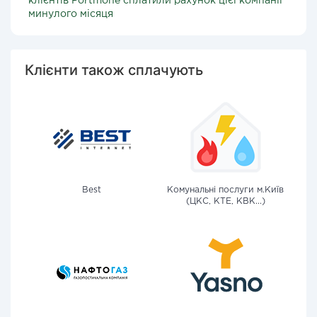
клієнтів Portmone сплатили рахунок цієї компанії
минулого місяця
Клієнти також сплачують
Best
Комунальні послуги м.Київ
(ЦКС, КТЕ, КВК...)