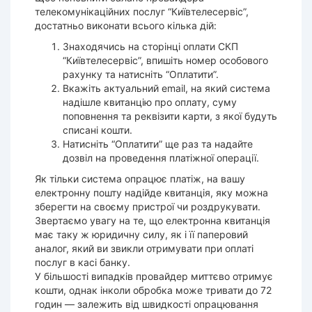
телекомунікаційних послуг “
Київтелесервіс
”,
достатньо виконати всього кілька дій:
Знаходячись на сторінці оплати СКП
“
Київтелесервіс
”, впишіть номер особового
рахунку
та натисніть “Оплатити”.
Вкажіть актуальний email, на який система
надішле квитанцію про
оплату
, суму
поповнення та реквізити
карти
, з якої будуть
списані кошти.
Натисніть “Оплатити” ще раз та надайте
дозвіл на проведення платіжної операції.
Як тільки
система
опрацює
платіж
, на вашу
електронну пошту надійде квитанція, яку можна
зберегти на своєму пристрої чи роздрукувати.
Звертаємо увагу на те, що електронна квитанція
має таку ж юридичну силу, як і її паперовий
аналог, який ви звикли отримувати при оплаті
послуг в касі банку.
У більшості випадків
провайдер
миттєво отримує
кошти, однак інколи обробка може тривати до 72
годин — залежить від швидкості опрацювання