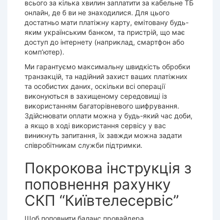
всього за кілька хвилин заплатити за
кабельне
ТБ
онлайн
, де б ви не знаходилися. Для цього
достатньо мати платіжну
карту
, емітовану будь-
яким українським банком, та пристрій, що має
доступ до інтернету (наприклад, смартфон або
комп’ютер).
Ми гарантуємо максимальну швидкість обробки
транзакцій, та надійний захист ваших платіжних
та особистих даних, оскільки всі операції
виконуються в захищеному середовищі із
використанням багаторівневого шифрування.
Здійснювати
оплати
можна у будь-який час доби,
а якщо в ході використання
сервісу
у вас
виникнуть запитання, їх завжди можна задати
співробітникам служби підтримки.
Покрокова інструкція з
поповнення рахунку
СКП “Київтелесервіс”
Щоб
поповнити баланс провайдера