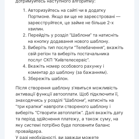
дотримуйтесь наступного алгоритму:
Авторизуйтесь на сайті чи в додатку
Портмоне. Якщо ви ще не зареєстровані —
зареєструйтеся, це займе не більше 2-х
хвилин.
Перейдіть у розділ “Шаблони” та натисніть
на кнопку додавання нового шаблону.
Виберіть тип послуги “Телебачення”, вкажіть
свій регіон та виберіть постачальника
послуг СКП “
Київтелесервіс
”.
Вкажіть номер особового
рахунку
і
коментар до шаблону (за бажанням).
Збережіть шаблон.
Після створення шаблону з’явиться можливість
активації функції автооплати. Щоб підключити її,
знаходячись у розділі “Шаблони”, натисніть на
“три крапки” навпроти створеного шаблону і
виберіть “Створити автоплатіж”. Далі вкажіть дату
та період здійснення платежу, а також суму, на
яку
системі
потрібно буде
поповнити
баланс
провайдера.
У разі необхідності, ви завжди можете