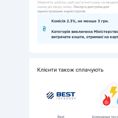
Збережіть шаблон, щоб наступного разу не вводит
номер договору знову.
Послуга доступна для
зареєстрованих користувачів.
Комісія 2.3%, не менше 3 грн.
Категорія виключена Міністерство
витрачати кошти, отримані на кар
Клієнти також сплачують
Best
Комунальні посл