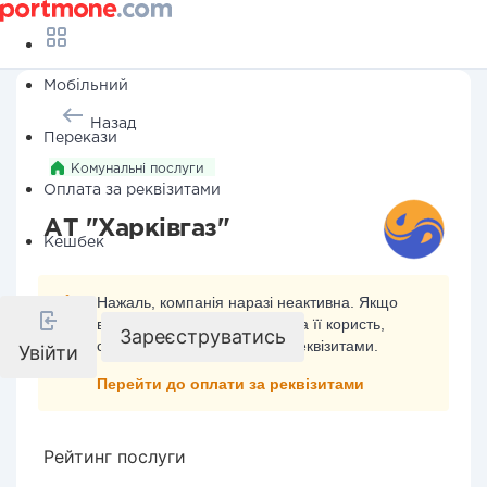
Мобільний
Назад
Перекази
Комунальні послуги
Оплата за реквізитами
АТ "Харківгаз"
Кешбек
Нажаль, компанія наразі неактивна. Якщо
ви хочете здійснити платіж на її користь,
Зареєструватись
скористайтесь оплатою за реквізитами.
Увійти
Перейти до оплати за реквізитами
Рейтинг послуги