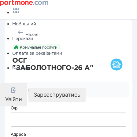
Мобільний
Назад
Перекази
Комунальні послуги
Оплата за реквізитами
ОСГ
"ЗАБОЛОТНОГО-26 А"
Кешбек
Реквізити компанії
Зареєструватись
Увійти
О/р
Адреса