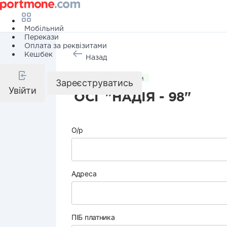
Мобільний
Перекази
Оплата за реквізитами
Кешбек
Назад
Комунальні послуги
Зареєструватись
Увійти
ОСГ "НАДІЯ - 98"
О/р
Адреса
ПІБ платника