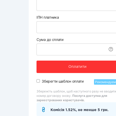
ІПН платника
Сума до сплати
Оплатити
Зберегти шаблон оплати
Рекомендуєм
Збережіть шаблон, щоб наступного разу не вводит
номер договору знову.
Послуга доступна для
зареєстрованих користувачів.
Комісія 1.52%, не менше 5 грн.