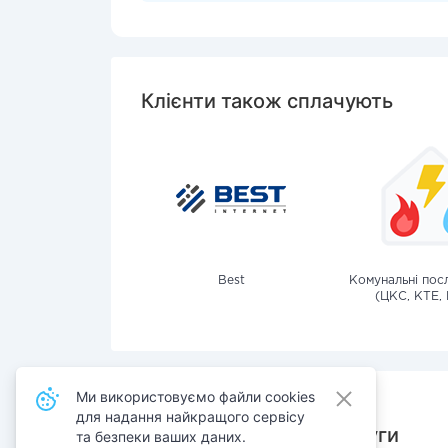
Клієнти також сплачують
Best
Комунальні посл
(ЦКС, КТЕ, 
Ми використовуємо файли cookies
для надання найкращого сервісу
Також сплачують послуги
та безпеки ваших даних.