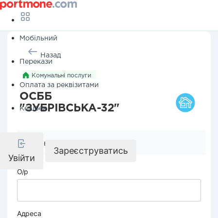
Мобільний
Назад
Перекази
Комунальні послуги
Оплата за реквізитами
ОСББ
"ЗУБРІВСЬКА-32"
Кешбек
Реквізити компанії
Зареєструватись
Увійти
О/р
Адреса