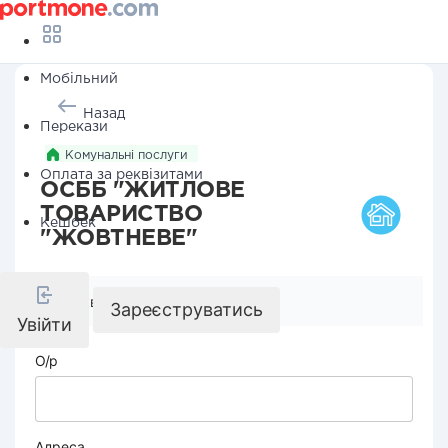
Мобільний
Назад
Перекази
Комунальні послуги
Оплата за реквізитами
ОСББ "ЖИТЛОВЕ
ТОВАРИСТВО
Кешбек
"ЖОВТНЕВЕ"
Реквізити компанії
Зареєструватись
Увійти
О/р
Адреса