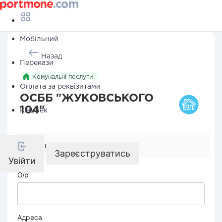
Мобільний
Назад
Перекази
Комунальні послуги
Оплата за реквізитами
ОСББ "ЖУКОВСЬКОГО
104"
Кешбек
Реквізити компанії
Зареєструватись
Увійти
О/р
Адреса