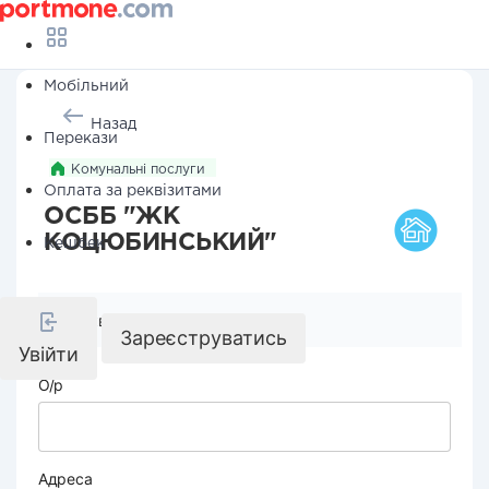
Мобільний
Назад
Перекази
Комунальні послуги
Оплата за реквізитами
ОСББ "ЖК
КОЦЮБИНСЬКИЙ"
Кешбек
Реквізити компанії
Зареєструватись
Увійти
О/р
Адреса