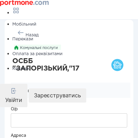
Мобільний
Назад
Перекази
Комунальні послуги
Оплата за реквізитами
ОСББ
"ЗАПОРІЗЬКИЙ,"17
Кешбек
Реквізити компанії
Зареєструватись
Увійти
О/р
Адреса