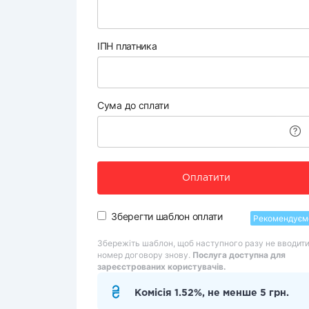
ІПН платника
Сума до сплати
Оплатити
Зберегти шаблон оплати
Рекомендуєм
Збережіть шаблон, щоб наступного разу не вводит
номер договору знову.
Послуга доступна для
зареєстрованих користувачів.
Комісія 1.52%, не менше 5 грн.