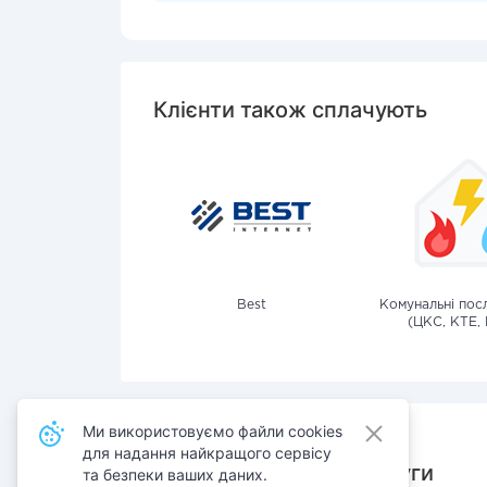
Клієнти також сплачують
Best
Комунальні посл
(ЦКС, КТЕ, 
Ми використовуємо файли cookies
для надання найкращого сервісу
Також сплачують послуги
та безпеки ваших даних.