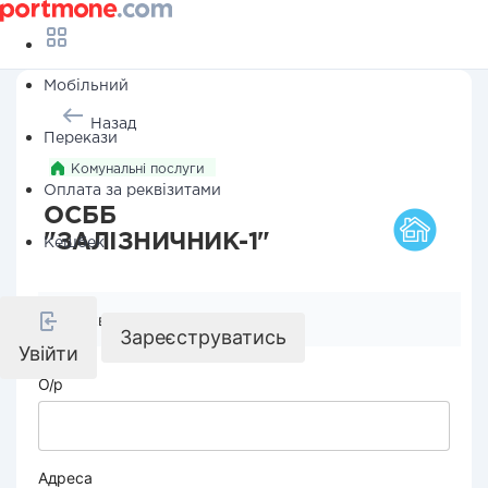
Мобільний
Назад
Перекази
Комунальні послуги
Оплата за реквізитами
ОСББ
"ЗАЛІЗНИЧНИК-1"
Кешбек
Реквізити компанії
Зареєструватись
Увійти
О/р
Адреса