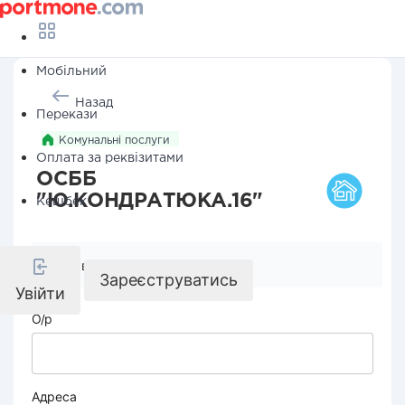
Мобільний
Назад
Перекази
Комунальні послуги
Оплата за реквізитами
ОСББ
"Ю.КОНДРАТЮКА.16"
Кешбек
Реквізити компанії
Зареєструватись
Увійти
О/р
Адреса