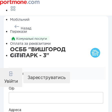
Мобільний
Назад
Перекази
Комунальні послуги
Оплата за реквізитами
ОСББ "ВИШГОРОД
СІТІПАРК - 3"
Кешбек
Реквізити компанії
Зареєструватись
Увійти
О/р
Адреса