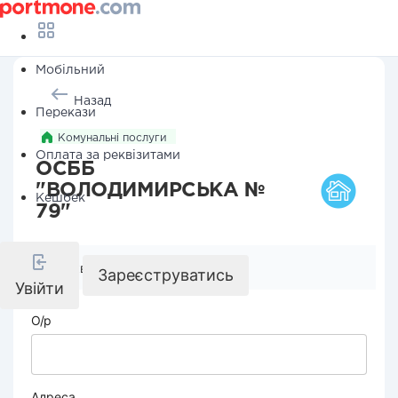
Мобільний
Назад
Перекази
Комунальні послуги
Оплата за реквізитами
ОСББ
"ВОЛОДИМИРСЬКА №
Кешбек
79"
Реквізити компанії
Зареєструватись
Увійти
О/р
Адреса