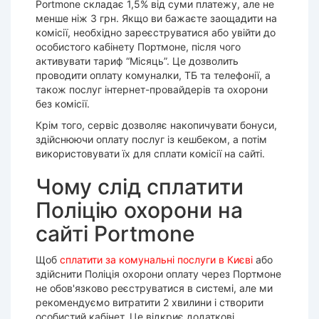
Portmone складає 1,5% від суми платежу, але не
менше ніж 3 грн. Якщо ви бажаєте заощадити на
комісії, необхідно зареєструватися або увійти до
особистого кабінету Портмоне, після чого
активувати тариф “Місяць”. Це дозволить
проводити оплату комуналки, ТБ та телефонії, а
також послуг інтернет-провайдерів та охорони
без комісії.
Крім того, сервіс дозволяє накопичувати бонуси,
здійснюючи оплату послуг із кешбеком, а потім
використовувати їх для сплати комісії на сайті.
Чому слід сплатити
Поліцію охорони на
сайті Portmone
Щоб
сплатити за комунальні послуги в Києві
або
здійснити Поліція охорони оплату через Портмоне
не обов'язково реєструватися в системі, але ми
рекомендуємо витратити 2 хвилини і створити
особистий кабінет. Це відкриє додаткові