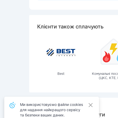
Клієнти також сплачують
Best
Комунальні посл
(ЦКС, КТЕ, 
Ми використовуємо файли cookies
для надання найкращого сервісу
Також сплачують послуги
та безпеки ваших даних.