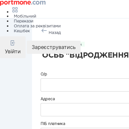
Мобільний
Перекази
Оплата за реквізитами
Кешбек
Назад
Комунальні послуги
Зареєструватись
Увійти
ОСББ "ВІДРОДЖЕННЯ
О/р
Адреса
ПІБ платника