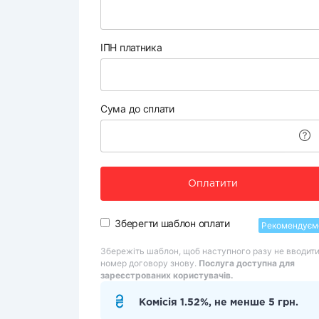
ІПН платника
Сума до сплати
Оплатити
Зберегти шаблон оплати
Рекомендуєм
Збережіть шаблон, щоб наступного разу не вводит
номер договору знову.
Послуга доступна для
зареєстрованих користувачів.
Комісія 1.52%, не менше 5 грн.