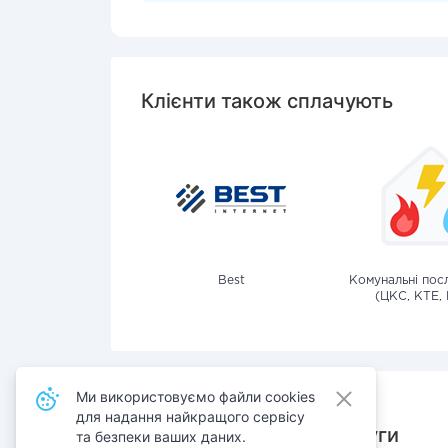
Клієнти також сплачують
Best
Комунальні посл
(ЦКС, КТЕ, 
Ми використовуємо файли cookies
для надання найкращого сервісу
Також сплачують послуги
та безпеки ваших даних.