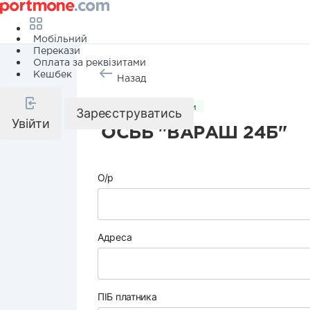
Мобільний
Перекази
Оплата за реквізитами
Кешбек
Назад
Комунальні послуги
Зареєструватись
Увійти
ОСББ "ВАРАШ 24Б"
О/р
Адреса
ПІБ платника