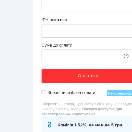
ІПН платника
Сума до сплати
Оплатити
Зберегти шаблон оплати
Рекомендуєм
Збережіть шаблон, щоб наступного разу не вводит
номер договору знову.
Послуга доступна для
зареєстрованих користувачів.
Комісія 1.52%, не менше 5 грн.