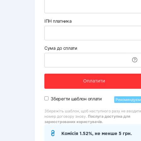
ІПН платника
Сума до сплати
Оплатити
Зберегти шаблон оплати
Рекомендуєм
Збережіть шаблон, щоб наступного разу не вводит
номер договору знову.
Послуга доступна для
зареєстрованих користувачів.
Комісія 1.52%, не менше 5 грн.