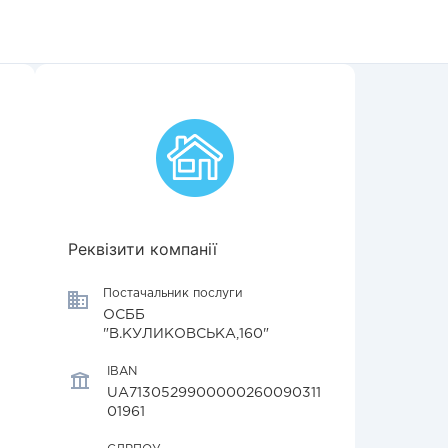
Реквізити компанії
Постачальник послуги
ОСББ
"В.КУЛИКОВСЬКА,160"
IBAN
UA7130529900000260090311
01961