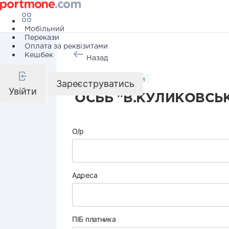
Мобільний
Перекази
Оплата за реквізитами
Кешбек
Назад
Комунальні послуги
Зареєструватись
Увійти
ОСББ "В.КУЛИКОВСЬК
О/р
Адреса
ПІБ платника