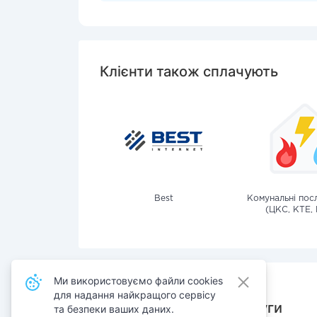
Клієнти також сплачують
Best
Комунальні посл
(ЦКС, КТЕ, 
Ми використовуємо файли cookies
для надання найкращого сервісу
Також сплачують послуги
та безпеки ваших даних.