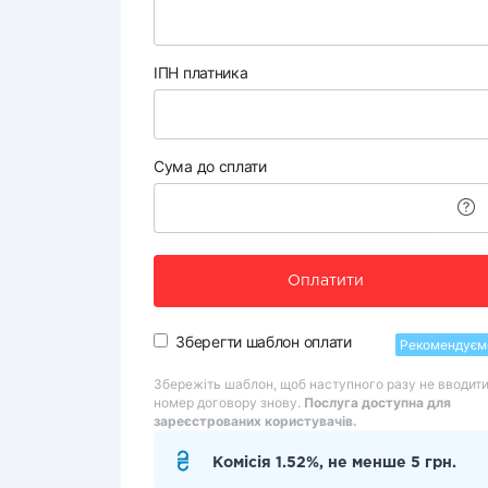
ІПН платника
Сума до сплати
Оплатити
Зберегти шаблон оплати
Рекомендуєм
Збережіть шаблон, щоб наступного разу не вводит
номер договору знову.
Послуга доступна для
зареєстрованих користувачів.
Комісія 1.52%, не менше 5 грн.