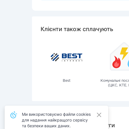
Клієнти також сплачують
Best
Комунальні посл
(ЦКС, КТЕ, 
Ми використовуємо файли cookies
для надання найкращого сервісу
Також сплачують послуги
та безпеки ваших даних.